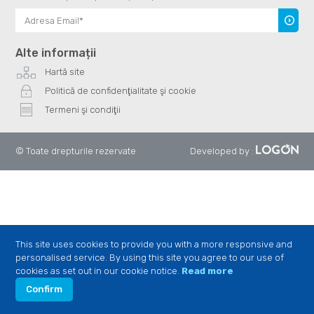
Înscrie
te
Alte informații
Hartă site
Politică de confidenţialitate şi cookie
Termeni şi condiţii
© Toate drepturile rezervate
Developed by
:
This site uses cookies to provide you with a more responsive and
personalised service. By using this site you agree to our use of
cookies as set out in our cookie notice.
Read more
Confirm