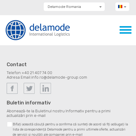
Delamode Romania
Delamode Group
Delamode Lithuania
Delamode Bulgaria
Delamode Estonia
Delamode Latvia
Delamode Macedonia
Delamode Moldova
Delamode Montenegro
Delamode Serbia
Contact
Delamode UK
Telefon:
+40 21 407 74 00
Adresa Email:
info.ro@delamode-group.com
Buletin informativ
Abonează-te la Buletinul nostru Informativ pentru a primi
actualizări prin e-mail
Bifați această căsuță pentru a confirma că sunteți de acord să fiți adăugați la
lista de corespondență Delamode pentru a primi ultimele oferte, actualizări
de servicii și noutăți ale companiei prin e-mail