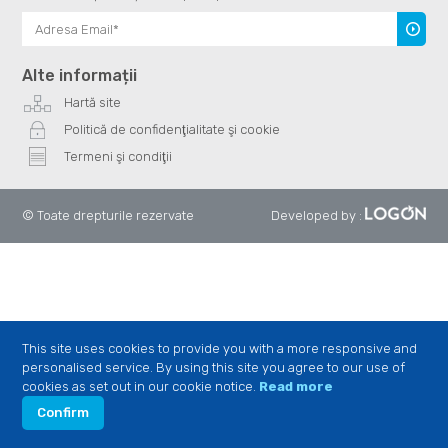
Înscrie
te
Alte informații
Hartă site
Politică de confidenţialitate şi cookie
Termeni şi condiţii
© Toate drepturile rezervate
Developed by
:
This site uses cookies to provide you with a more responsive and
personalised service. By using this site you agree to our use of
cookies as set out in our cookie notice.
Read more
Confirm