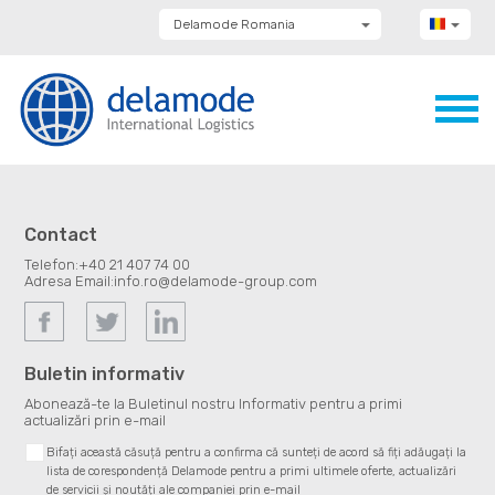
Delamode Romania
Delamode Group
Delamode Lithuania
Delamode Bulgaria
Delamode Estonia
Delamode Latvia
Delamode Macedonia
Delamode Moldova
Delamode Montenegro
Delamode Serbia
Contact
Delamode UK
Telefon:
+40 21 407 74 00
Adresa Email:
info.ro@delamode-group.com
Buletin informativ
Abonează-te la Buletinul nostru Informativ pentru a primi
actualizări prin e-mail
Bifați această căsuță pentru a confirma că sunteți de acord să fiți adăugați la
lista de corespondență Delamode pentru a primi ultimele oferte, actualizări
de servicii și noutăți ale companiei prin e-mail