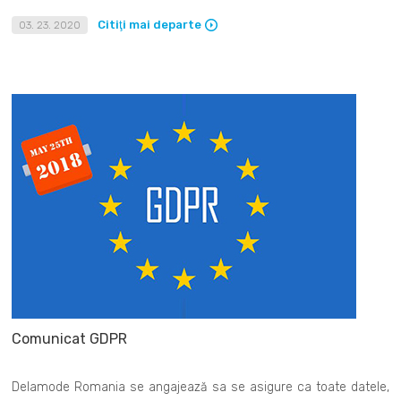
Citiţi mai departe
03. 23. 2020
Comunicat GDPR
Delamode Romania se angajează sa se asigure ca toate datele,