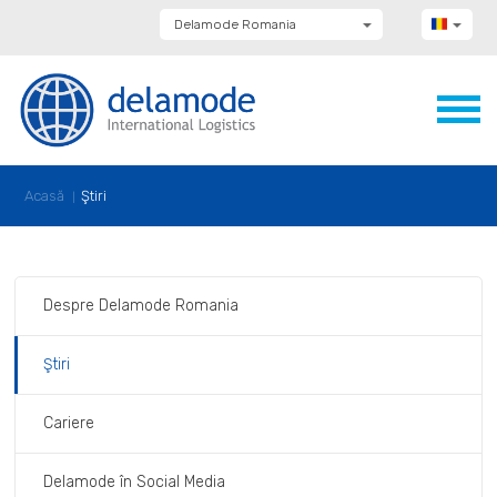
Delamode Romania
Delamode Group
Delamode Lithuania
Delamode Bulgaria
Delamode Estonia
Delamode Latvia
Delamode Macedonia
Delamode Moldova
Acasă
Ştiri
Delamode Montenegro
Delamode Serbia
Delamode UK
Despre Delamode Romania
Ştiri
Cariere
Delamode în Social Media