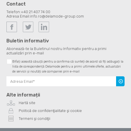
Contact
Telefon:
+40 21 407 74 00
Adresa Email:
info.ro@delamode-group.com
Buletin informativ
Abonează-te la Buletinul nostru Informativ pentru a primi
actualizări prin e-mail
Bifați această căsuță pentru a confirma că sunteți de acord să fiți adăugați la
lista de corespondență Delamode pentru a primi ultimele oferte, actualizări
de servicii și noutăți ale companiei prin e-mail
Înscrie
te
Alte informații
Hartă site
Politică de confidenţialitate şi cookie
Termeni şi condiţii