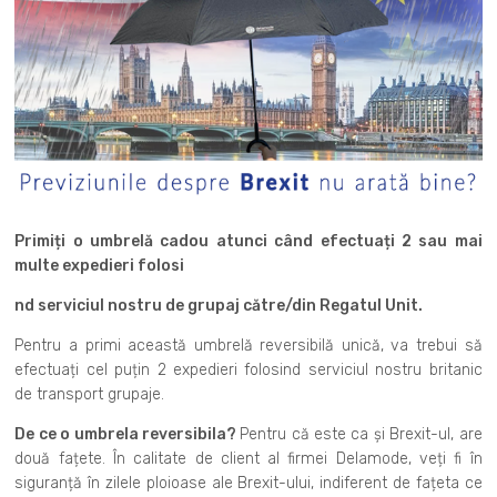
Primiți o umbrelă cadou atunci când efectuați 2 sau mai
multe expedieri folosi
nd serviciul nostru de grupaj către/din Regatul Unit.
Pentru a primi această umbrelă reversibilă unică, va trebui să
efectuați cel puțin 2 expedieri folosind serviciul nostru britanic
de transport grupaje.
De ce o umbrela reversibila?
Pentru că este ca și Brexit-ul, are
două fațete. În calitate de client al firmei Delamode, veți fi în
siguranță în zilele ploioase ale Brexit-ului, indiferent de fațeta ce