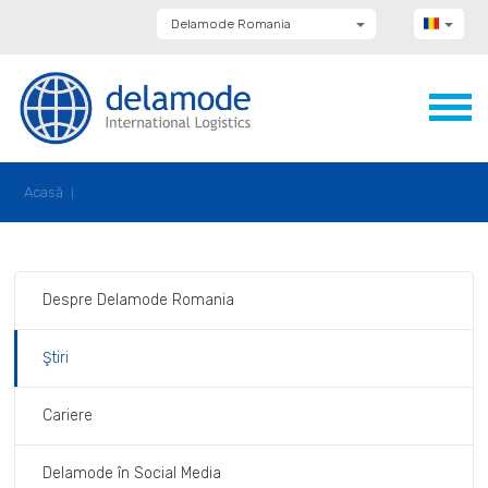
Delamode Romania
Delamode Group
Delamode Lithuania
Delamode Bulgaria
Delamode Estonia
Delamode Latvia
Delamode Macedonia
Delamode Moldova
Acasă
Delamode Montenegro
Delamode Serbia
Delamode UK
Despre Delamode Romania
Ştiri
Cariere
Delamode în Social Media