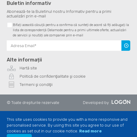
Buletin informativ
Abonează-te la Buletinul nostru Informativ pentru a primi
actualizări prin e-mail
Bifați această căsuță pentru a confirma că sunteți de acord să fiți adăugați la
lista de corespondență Delamode pentru a primi ultimele oferte, actualizări
de servicii și noutăți ale companiei prin e-mail
Înscrie
te
Alte informații
Hartă site
Politică de confidenţialitate şi cookie
Termeni şi condiţii
© Toate drepturile rezervate
Developed by
:
This site uses cookies to provide you with a more responsive and
personalised service. By using this site you agree to our use of
cookies as set out in our cookie notice.
Read more