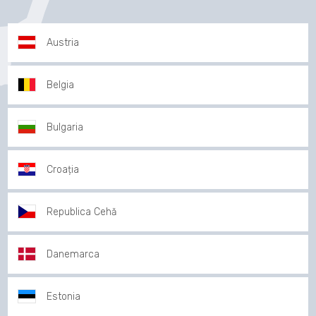
Austria
Belgia
Bulgaria
Croația
Republica Cehă
Danemarca
Estonia