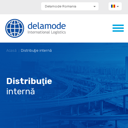
Delamode Romania
Delamode Group
Delamode Lithuania
Delamode Bulgaria
Delamode Estonia
Delamode Latvia
Delamode Macedonia
Delamode Moldova
Acasă
Distribuţie internă
Delamode Montenegro
Delamode Serbia
Delamode UK
Distribuţie
internă