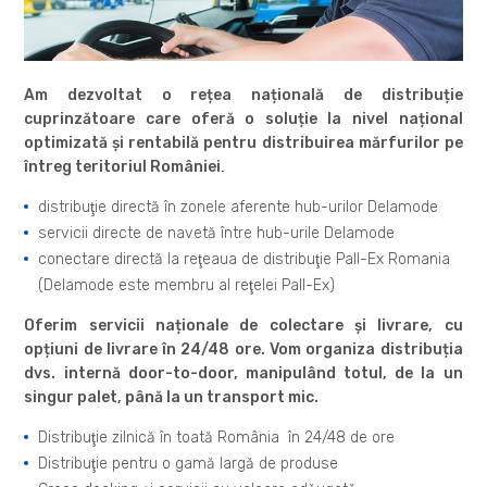
Am dezvoltat o rețea națională de distribuție
cuprinzătoare care oferă o soluție la nivel național
optimizată și rentabilă pentru distribuirea mărfurilor pe
întreg teritoriul României
.
distribuţie directă în zonele aferente hub-urilor Delamode
servicii directe de navetă între hub-urile Delamode
conectare directă la reţeaua de distribuţie Pall-Ex Romania
(Delamode este membru al reţelei Pall-Ex)
Oferim servicii naționale de colectare și livrare, cu
opțiuni de livrare în 24/48 ore. Vom organiza distribuția
dvs. internă door-to-door, manipulând totul, de la un
singur palet, până la un transport mic.
Distribuţie zilnică în toată România în 24/48 de ore
Distribuţie pentru o gamă largă de produse