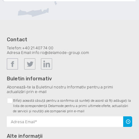
Contact
Telefon:
+40 21 407 74 00
Adresa Email:
info.ro@delamode-group.com
Buletin informativ
Abonează-te la Buletinul nostru Informativ pentru a primi
actualizări prin e-mail
Bifați această căsuță pentru a confirma că sunteți de acord să fiți adăugați la
lista de corespondență Delamode pentru a primi ultimele oferte, actualizări
de servicii și noutăți ale companiei prin e-mail
Înscrie
te
Alte informații