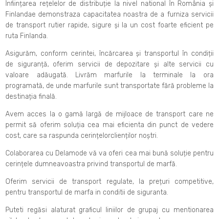
Înființarea rețelelor de distribuție la nivel national în România și
Finlandae demonstraza capacitatea noastra de a furniza servicii
de transport rutier rapide, sigure și la un cost foarte eficient pe
ruta Finlanda.
Asigurăm, conform cerintei, încărcarea și transportul în condiții
de siguranță, oferim servicii de depozitare și alte servicii cu
valoare adăugată. Livrăm marfurile la terminale la ora
programată, de unde marfurile sunt transportate fără probleme la
destinația finală.
Avem acces la o gamă largă de mijloace de transport care ne
permit să oferim soluția cea mai eficienta din punct de vedere
cost, care sa raspunda cerințelorclienților noștri.
Colaborarea cu Delamode vă va oferi cea mai bună soluție pentru
cerințele dumneavoastra privind transportul de marfă.
Oferim servicii de transport regulate, la prețuri competitive,
pentru transportul de marfa in conditii de siguranta.
Puteti regăsi alaturat graficul liniilor de grupaj cu mentionarea