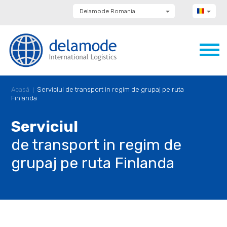
Delamode Romania
Delamode Group
Delamode Lithuania
Delamode Bulgaria
Delamode Estonia
Delamode Latvia
Delamode Macedonia
Delamode Moldova
Acasă
Serviciul de transport in regim de grupaj pe ruta
Delamode Montenegro
Finlanda
Delamode Serbia
Delamode UK
Serviciul
de transport in regim de
grupaj pe ruta Finlanda