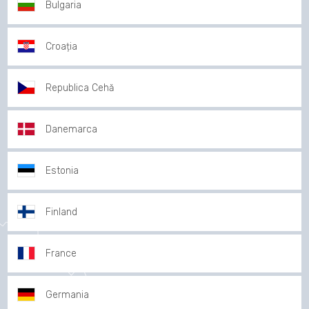
Bulgaria
Croația
Republica Cehă
Danemarca
Estonia
Finland
France
Germania