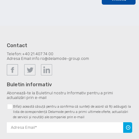
Contact
Telefon:
+40 21 407 74 00
Adresa Email:
info.ro@delamode-group.com
Buletin informativ
Abonează-te la Buletinul nostru Informativ pentru a primi
actualizări prin e-mail
Bifați această căsuță pentru a confirma că sunteți de acord să fiți adăugați la
lista de corespondență Delamode pentru a primi ultimele oferte, actualizări
de servicii și noutăți ale companiei prin e-mail
Înscrie
te