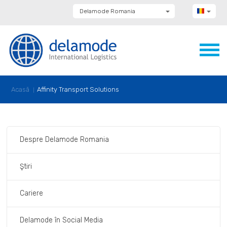
Delamode Romania
Delamode Group
Delamode Lithuania
Delamode Bulgaria
Delamode Estonia
Delamode Latvia
Delamode Macedonia
Delamode Moldova
Acasă
Affinity Transport Solutions
Delamode Montenegro
Delamode Serbia
Delamode UK
Despre Delamode Romania
Ştiri
Cariere
Delamode în Social Media