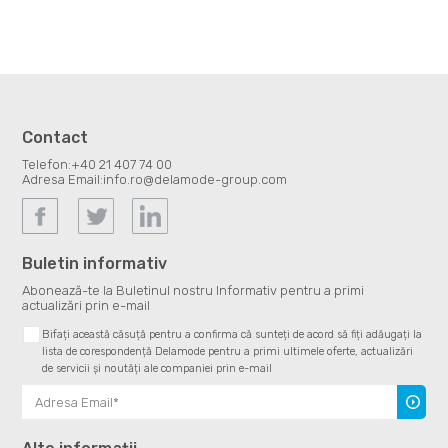
Contact
Telefon:
+40 21 407 74 00
Adresa Email:
info.ro@delamode-group.com
Buletin informativ
Abonează-te la Buletinul nostru Informativ pentru a primi
actualizări prin e-mail
Bifați această căsuță pentru a confirma că sunteți de acord să fiți adăugați la
lista de corespondență Delamode pentru a primi ultimele oferte, actualizări
de servicii și noutăți ale companiei prin e-mail
Înscrie
te