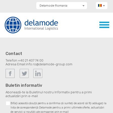
Delamode Romania
Delamode Group
Delamode Lithuania
Delamode Bulgaria
Delamode Estonia
Delamode Latvia
Delamode Macedonia
Delamode Moldova
Delamode Montenegro
Delamode Serbia
Contact
Delamode UK
Telefon:
+40 21 407 74 00
Adresa Email:
info.ro@delamode-group.com
Buletin informativ
Abonează-te la Buletinul nostru Informativ pentru a primi
actualizări prin e-mail
Bifați această căsuță pentru a confirma că sunteți de acord să fiți adăugați la
lista de corespondență Delamode pentru a primi ultimele oferte, actualizări
de servicii și noutăți ale companiei prin e-mail