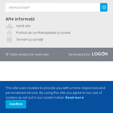
Înscrie
te
Alte informații
Hartă site
Politică de confidenţialitate şi cookie
Termeni şi condiţii
© Toate drepturile rezervate
Developed by
:
This site uses cookies to provide you with a more responsive and
personalised service. By using this site you agree to our use of
cookies as set out in our cookie notice.
Read more
Confirm