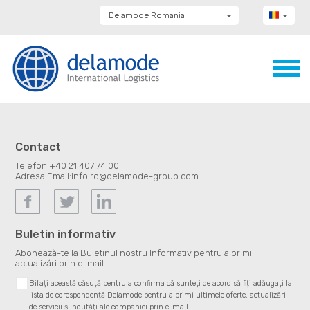
Delamode Romania
Delamode Group
Delamode Lithuania
Delamode Bulgaria
Delamode Estonia
Delamode Latvia
Delamode Macedonia
Delamode Moldova
Delamode Montenegro
Delamode Serbia
Contact
Delamode UK
Telefon:
+40 21 407 74 00
Adresa Email:
info.ro@delamode-group.com
Buletin informativ
Abonează-te la Buletinul nostru Informativ pentru a primi
actualizări prin e-mail
Bifați această căsuță pentru a confirma că sunteți de acord să fiți adăugați la
lista de corespondență Delamode pentru a primi ultimele oferte, actualizări
de servicii și noutăți ale companiei prin e-mail