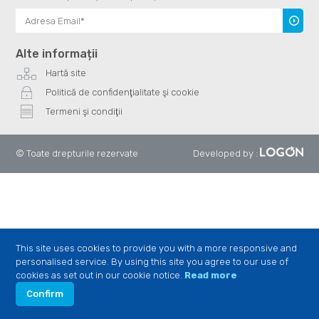
Înscrie
te
Alte informații
Hartă site
Politică de confidenţialitate şi cookie
Termeni şi condiţii
© Toate drepturile rezervate
Developed by
:
This site uses cookies to provide you with a more responsive and
personalised service. By using this site you agree to our use of
cookies as set out in our cookie notice.
Read more
Confirm