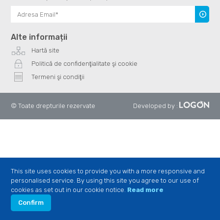
Înscrie
te
Alte informații
Hartă site
Politică de confidenţialitate şi cookie
Termeni şi condiţii
© Toate drepturile rezervate
Developed by
:
This site uses cookies to provide you with a more responsive and
personalised service. By using this site you agree to our use of
cookies as set out in our cookie notice.
Read more
Confirm