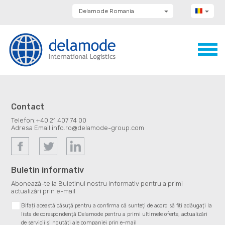
Delamode Romania
Delamode Group
Delamode Lithuania
Delamode Bulgaria
Delamode Estonia
Delamode Latvia
Delamode Macedonia
Delamode Moldova
Delamode Montenegro
Delamode Serbia
Contact
Delamode UK
Telefon:
+40 21 407 74 00
Adresa Email:
info.ro@delamode-group.com
Buletin informativ
Abonează-te la Buletinul nostru Informativ pentru a primi
actualizări prin e-mail
Bifați această căsuță pentru a confirma că sunteți de acord să fiți adăugați la
lista de corespondență Delamode pentru a primi ultimele oferte, actualizări
de servicii și noutăți ale companiei prin e-mail