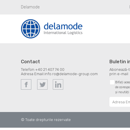
Delamode
Contact
Buletin 
Telefon:
+40 21 407 74 00
Abonează-te 
Adresa Email:
info.ro@delamode-group.com
prin e-mail
Bifați ace
de corespo
și noutăți
© Toate drepturile rezervate