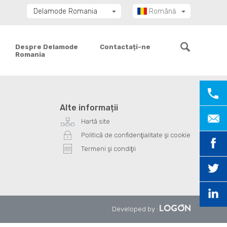
Delamode Romania
Română
Delamode Group
Delamode Lithuania
Despre Delamode
Contactați-ne
Romania
Delamode Bulgaria
Delamode Estonia
Delamode Latvia
Delamode Macedonia
Alte informații
Delamode Moldova
Hartă site
Delamode Montenegro
Politică de confidenţialitate şi cookie
Delamode Serbia
Termeni şi condiţii
Delamode UK
Developed by
: