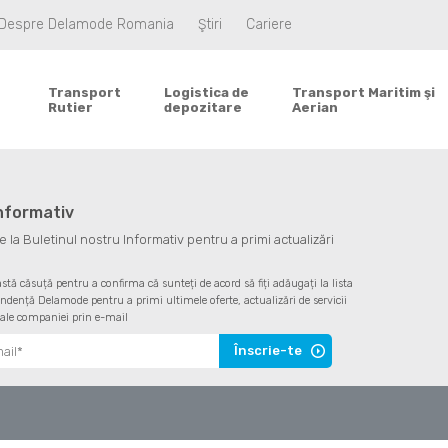
Despre Delamode Romania
Ştiri
Cariere
Transport
Logistica de
Transport Maritim şi
Rutier
depozitare
Aerian
informativ
la Buletinul nostru Informativ pentru a primi actualizări
astă căsuță pentru a confirma că sunteți de acord să fiți adăugați la lista
ndență Delamode pentru a primi ultimele oferte, actualizări de servicii
 ale companiei prin e-mail
Înscrie-te