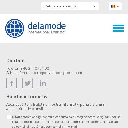
Delamode Romania
Delamode Group
Delamode Lithuania
Delamode Bulgaria
Delamode Estonia
Delamode Latvia
Delamode Macedonia
Delamode Moldova
Delamode Montenegro
Delamode Serbia
Contact
Delamode UK
Telefon:
+40 21 407 74 00
Adresa Email:
info.ro@delamode-group.com
Buletin informativ
Abonează-te la Buletinul nostru Informativ pentru a primi
actualizări prin e-mail
Bifați această căsuță pentru a confirma că sunteți de acord să fiți adăugați la
lista de corespondență Delamode pentru a primi ultimele oferte, actualizări
de servicii și noutăți ale companiei prin e-mail