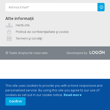
Înscrie
te
Alte informații
Hartă site
Politică de confidenţialitate şi cookie
Termeni şi condiţii
© Toate drepturile rezervate
Developed by
:
This site uses cookies to provide you with a more responsive and
personalised service. By using this site you agree to our use of
cookies as set out in our cookie notice.
Read more
Confirm