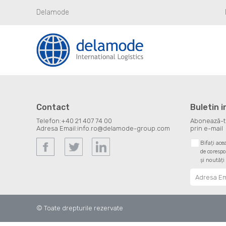
Delamode
Contact
Buletin 
Telefon:
+40 21 407 74 00
Abonează-te 
Adresa Email:
info.ro@delamode-group.com
prin e-mail
Bifați ace
de corespo
și noutăți
© Toate drepturile rezervate