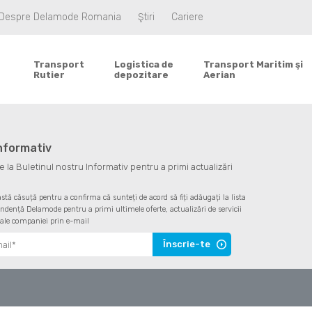
Despre Delamode Romania
Ştiri
Cariere
Transport
Logistica de
Transport Maritim şi
Rutier
depozitare
Aerian
informativ
la Buletinul nostru Informativ pentru a primi actualizări
astă căsuță pentru a confirma că sunteți de acord să fiți adăugați la lista
ndență Delamode pentru a primi ultimele oferte, actualizări de servicii
 ale companiei prin e-mail
Înscrie-te