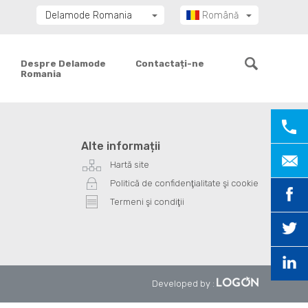
Delamode Romania
Română
Delamode Group
Delamode Lithuania
Despre Delamode
Contactați-ne
Romania
Delamode Bulgaria
Delamode Estonia
Delamode Latvia
Delamode Macedonia
Alte informații
Delamode Moldova
Hartă site
Delamode Montenegro
Politică de confidenţialitate şi cookie
Delamode Serbia
Termeni şi condiţii
Delamode UK
Developed by
: