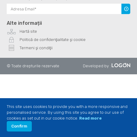
Înscrie
te
Alte informații
Hartă site
Politică de confidenţialitate şi cookie
Termeni şi condiţii
© Toate drepturile rezervate
Developed by
:
This site uses cookies to provide you with a more responsive and
personalised service. By using this site you agree to our use of
cookies as set out in our cookie notice.
Read more
Confirm