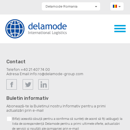
Delamode Romania
Delamode Group
Delamode Lithuania
Delamode Bulgaria
Delamode Estonia
Delamode Latvia
Delamode Macedonia
Delamode Moldova
Delamode Montenegro
Delamode Serbia
Contact
Delamode UK
Telefon:
+40 21 407 74 00
Adresa Email:
info.ro@delamode-group.com
Buletin informativ
Abonează-te la Buletinul nostru Informativ pentru a primi
actualizări prin e-mail
Bifați această căsuță pentru a confirma că sunteți de acord să fiți adăugați la
lista de corespondență Delamode pentru a primi ultimele oferte, actualizări
de servicii și noutăți ale companiei prin e-mail