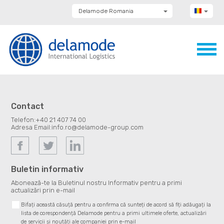
Delamode Romania
Delamode Group
Delamode Lithuania
Delamode Bulgaria
Delamode Estonia
Delamode Latvia
Delamode Macedonia
Delamode Moldova
Delamode Montenegro
Delamode Serbia
Contact
Delamode UK
Telefon:
+40 21 407 74 00
Adresa Email:
info.ro@delamode-group.com
Buletin informativ
Abonează-te la Buletinul nostru Informativ pentru a primi
actualizări prin e-mail
Bifați această căsuță pentru a confirma că sunteți de acord să fiți adăugați la
lista de corespondență Delamode pentru a primi ultimele oferte, actualizări
de servicii și noutăți ale companiei prin e-mail