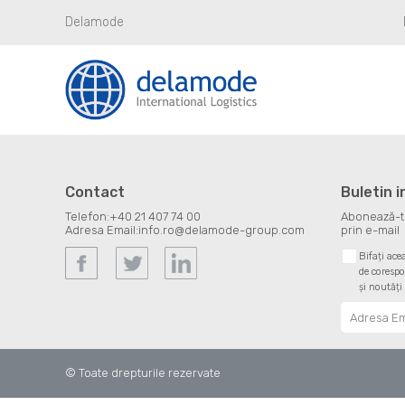
Delamode
Contact
Buletin 
Telefon:
+40 21 407 74 00
Abonează-te 
Adresa Email:
info.ro@delamode-group.com
prin e-mail
Bifați ace
de corespo
și noutăți
© Toate drepturile rezervate