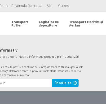
Despre Delamode Romania
Ştiri
Cariere
Transport
Logistica de
Transport Maritim şi
Rutier
depozitare
Aerian
informativ
la Buletinul nostru Informativ pentru a primi actualizări
astă căsuță pentru a confirma că sunteți de acord să fiți adăugați la lista
ndență Delamode pentru a primi ultimele oferte, actualizări de servicii
 ale companiei prin e-mail
Înscrie-te