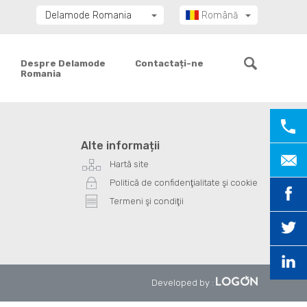
Delamode Romania
Română
Delamode Group
Delamode Lithuania
Despre Delamode
Contactați-ne
Romania
Delamode Bulgaria
Delamode Estonia
Delamode Latvia
Delamode Macedonia
Alte informații
Delamode Moldova
Hartă site
Delamode Montenegro
Politică de confidenţialitate şi cookie
Delamode Serbia
Termeni şi condiţii
Delamode UK
Developed by
: