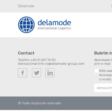
Delamode
Contact
Buletin 
Telefon:
+40 21 407 74 00
Abonează-te 
Adresa Email:
info.ro@delamode-group.com
prin e-mail
Bifați ace
de corespo
și noutăți
© Toate drepturile rezervate