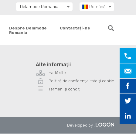
Delamode Romania
Română
Delamode Group
Delamode Lithuania
Despre Delamode
Contactați-ne
Romania
Delamode Bulgaria
Delamode Estonia
Delamode Latvia
Delamode Macedonia
Alte informații
Delamode Moldova
Hartă site
Delamode Montenegro
Politică de confidenţialitate şi cookie
Delamode Serbia
Termeni şi condiţii
Delamode UK
Developed by
: