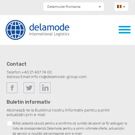
Delamode Romania
Delamode Group
Delamode Lithuania
Delamode Bulgaria
Delamode Estonia
Delamode Latvia
Delamode Macedonia
Delamode Moldova
Delamode Montenegro
Delamode Serbia
Contact
Delamode UK
Telefon:
+40 21 407 74 00
Adresa Email:
info.ro@delamode-group.com
Buletin informativ
Abonează-te la Buletinul nostru Informativ pentru a primi
actualizări prin e-mail
Bifați această căsuță pentru a confirma că sunteți de acord să fiți adăugați la
lista de corespondență Delamode pentru a primi ultimele oferte, actualizări
de servicii și noutăți ale companiei prin e-mail