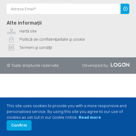
Înscrie
te
Alte informații
Hartă site
Politică de confidenţialitate şi cookie
Termeni şi condiţii
© Toate drepturile rezervate
Developed by
:
This site uses cookies to provide you with a more responsive and
personalised service. By using this site you agree to our use of
cookies as set out in our cookie notice.
Read more
Confirm