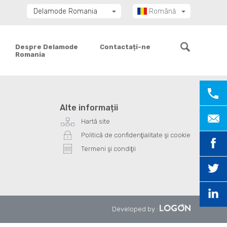
Delamode Romania
Română
Delamode Group
Delamode Lithuania
Despre Delamode
Contactați-ne
Romania
Delamode Bulgaria
Delamode Estonia
Delamode Latvia
Delamode Macedonia
Alte informații
Delamode Moldova
Hartă site
Delamode Montenegro
Politică de confidenţialitate şi cookie
Delamode Serbia
Termeni şi condiţii
Delamode UK
Developed by
: