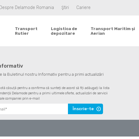
Despre Delamode Romania
Ştiri
Cariere
Transport
Logistica de
Transport Maritim şi
Rutier
depozitare
Aerian
informativ
la Buletinul nostru Informativ pentru a primi actualizări
astă căsuță pentru a confirma că sunteți de acord să fiți adăugați la lista
ndență Delamode pentru a primi ultimele oferte, actualizări de servicii
 ale companiei prin e-mail
Înscrie-te