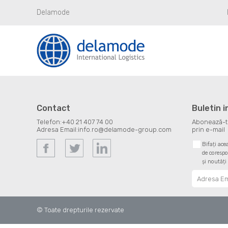
Delamode
Contact
Buletin 
Telefon:
+40 21 407 74 00
Abonează-te 
Adresa Email:
info.ro@delamode-group.com
prin e-mail
Bifați ace
de corespo
și noutăți
© Toate drepturile rezervate