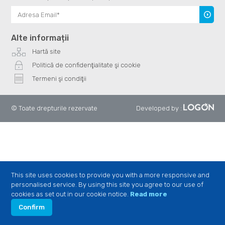
Înscrie
te
Alte informații
Hartă site
Politică de confidenţialitate şi cookie
Termeni şi condiţii
© Toate drepturile rezervate
Developed by
:
This site uses cookies to provide you with a more responsive and
personalised service. By using this site you agree to our use of
cookies as set out in our cookie notice.
Read more
Confirm