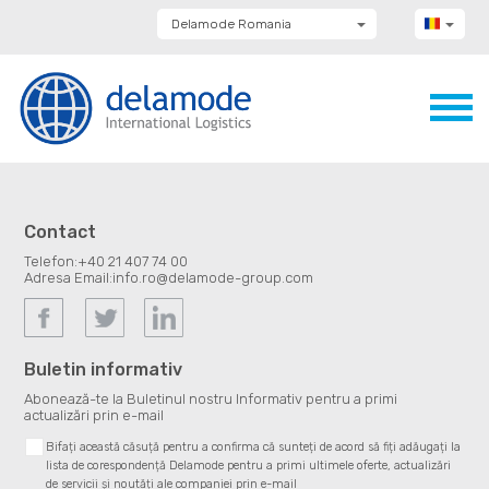
Delamode Romania
Delamode Group
Delamode Lithuania
Delamode Bulgaria
Delamode Estonia
Delamode Latvia
Delamode Macedonia
Delamode Moldova
Delamode Montenegro
Delamode Serbia
Contact
Delamode UK
Telefon:
+40 21 407 74 00
Adresa Email:
info.ro@delamode-group.com
Buletin informativ
Abonează-te la Buletinul nostru Informativ pentru a primi
actualizări prin e-mail
Bifați această căsuță pentru a confirma că sunteți de acord să fiți adăugați la
lista de corespondență Delamode pentru a primi ultimele oferte, actualizări
de servicii și noutăți ale companiei prin e-mail