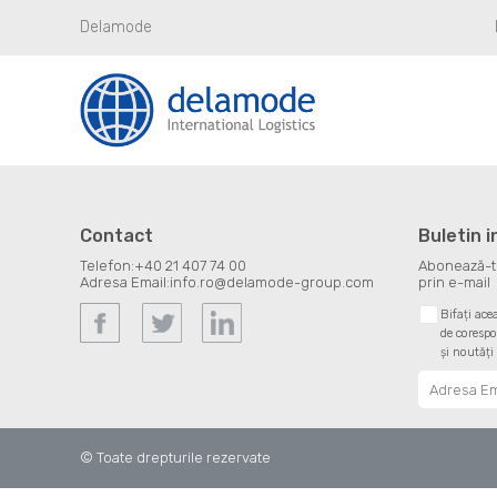
Delamode
Contact
Buletin 
Telefon:
+40 21 407 74 00
Abonează-te 
Adresa Email:
info.ro@delamode-group.com
prin e-mail
Bifați ace
de corespo
și noutăți
© Toate drepturile rezervate