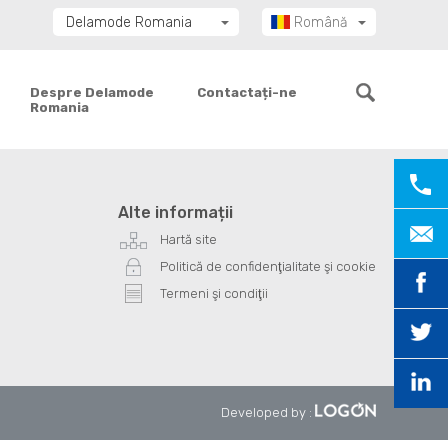
Delamode Romania
Română
Delamode Group
Delamode Lithuania
Despre Delamode
Contactați-ne
Romania
Delamode Bulgaria
Delamode Estonia
Delamode Latvia
Delamode Macedonia
Alte informații
Delamode Moldova
Hartă site
Delamode Montenegro
Politică de confidenţialitate şi cookie
Delamode Serbia
Termeni şi condiţii
Delamode UK
Developed by
: