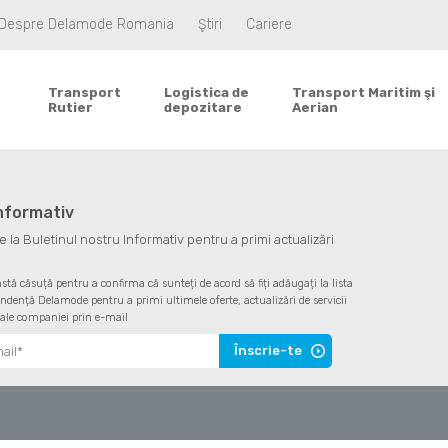
Despre Delamode Romania
Ştiri
Cariere
Transport
Logistica de
Transport Maritim şi
Rutier
depozitare
Aerian
informativ
la Buletinul nostru Informativ pentru a primi actualizări
astă căsuță pentru a confirma că sunteți de acord să fiți adăugați la lista
ndență Delamode pentru a primi ultimele oferte, actualizări de servicii
 ale companiei prin e-mail
Înscrie-te