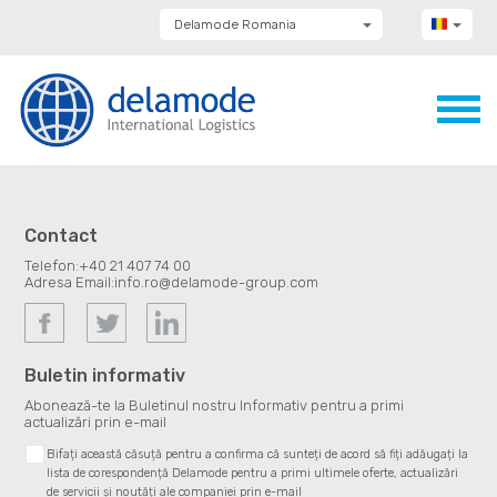
Delamode Romania
Delamode Group
Delamode Lithuania
Delamode Bulgaria
Delamode Estonia
Delamode Latvia
Delamode Macedonia
Delamode Moldova
Delamode Montenegro
Delamode Serbia
Contact
Delamode UK
Telefon:
+40 21 407 74 00
Adresa Email:
info.ro@delamode-group.com
Buletin informativ
Abonează-te la Buletinul nostru Informativ pentru a primi
actualizări prin e-mail
Bifați această căsuță pentru a confirma că sunteți de acord să fiți adăugați la
lista de corespondență Delamode pentru a primi ultimele oferte, actualizări
de servicii și noutăți ale companiei prin e-mail