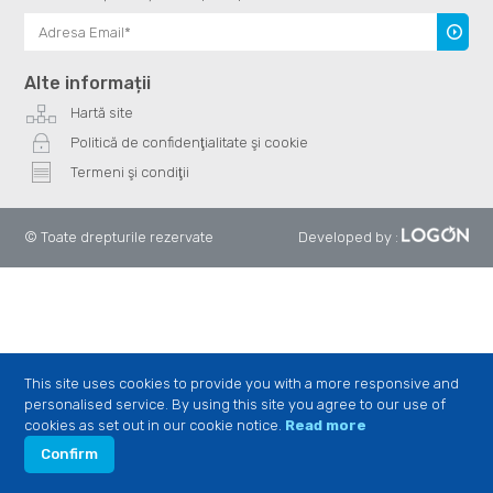
Înscrie
te
Alte informații
Hartă site
Politică de confidenţialitate şi cookie
Termeni şi condiţii
© Toate drepturile rezervate
Developed by
:
This site uses cookies to provide you with a more responsive and
personalised service. By using this site you agree to our use of
cookies as set out in our cookie notice.
Read more
Confirm