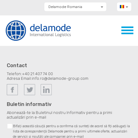
Delamode Romania
Delamode Group
Delamode Lithuania
Delamode Bulgaria
Delamode Estonia
Delamode Latvia
Delamode Macedonia
Delamode Moldova
Delamode Montenegro
Delamode Serbia
Contact
Delamode UK
Telefon:
+40 21 407 74 00
Adresa Email:
info.ro@delamode-group.com
Buletin informativ
Abonează-te la Buletinul nostru Informativ pentru a primi
actualizări prin e-mail
Bifați această căsuță pentru a confirma că sunteți de acord să fiți adăugați la
lista de corespondență Delamode pentru a primi ultimele oferte, actualizări
de servicii și noutăți ale companiei prin e-mail