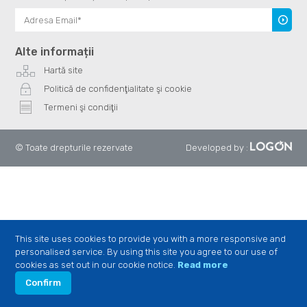
Înscrie
te
Alte informații
Hartă site
Politică de confidenţialitate şi cookie
Termeni şi condiţii
© Toate drepturile rezervate
Developed by
:
This site uses cookies to provide you with a more responsive and
personalised service. By using this site you agree to our use of
cookies as set out in our cookie notice.
Read more
Confirm