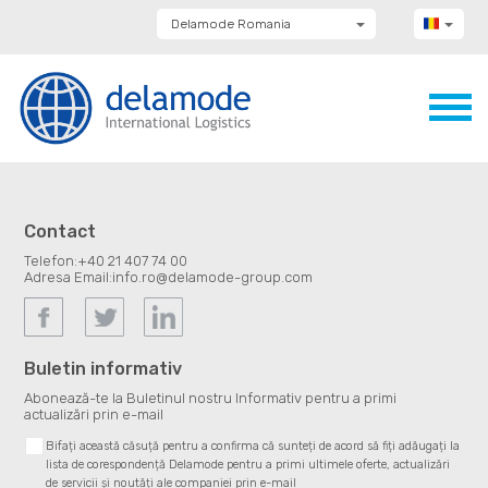
Delamode Romania
Delamode Group
Delamode Lithuania
Delamode Bulgaria
Delamode Estonia
Delamode Latvia
Delamode Macedonia
Delamode Moldova
Delamode Montenegro
Delamode Serbia
Contact
Delamode UK
Telefon:
+40 21 407 74 00
Adresa Email:
info.ro@delamode-group.com
Buletin informativ
Abonează-te la Buletinul nostru Informativ pentru a primi
actualizări prin e-mail
Bifați această căsuță pentru a confirma că sunteți de acord să fiți adăugați la
lista de corespondență Delamode pentru a primi ultimele oferte, actualizări
de servicii și noutăți ale companiei prin e-mail