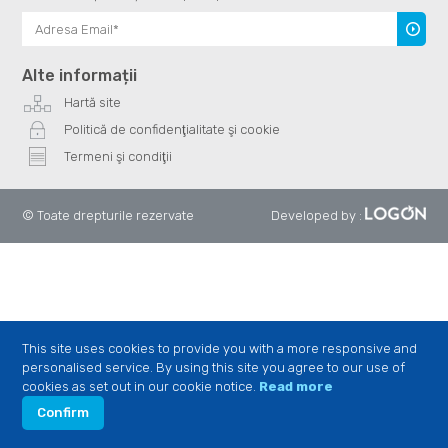
Înscrie
te
Alte informații
Hartă site
Politică de confidenţialitate şi cookie
Termeni şi condiţii
© Toate drepturile rezervate
Developed by
:
This site uses cookies to provide you with a more responsive and
personalised service. By using this site you agree to our use of
cookies as set out in our cookie notice.
Read more
Confirm