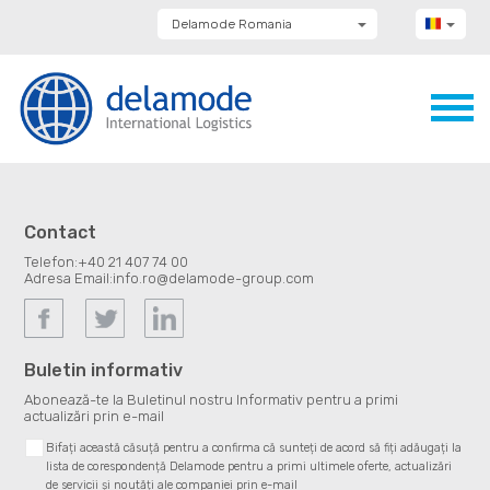
Delamode Romania
Delamode Group
Delamode Lithuania
Delamode Bulgaria
Delamode Estonia
Delamode Latvia
Delamode Macedonia
Delamode Moldova
Delamode Montenegro
Delamode Serbia
Contact
Delamode UK
Telefon:
+40 21 407 74 00
Adresa Email:
info.ro@delamode-group.com
Buletin informativ
Abonează-te la Buletinul nostru Informativ pentru a primi
actualizări prin e-mail
Bifați această căsuță pentru a confirma că sunteți de acord să fiți adăugați la
lista de corespondență Delamode pentru a primi ultimele oferte, actualizări
de servicii și noutăți ale companiei prin e-mail