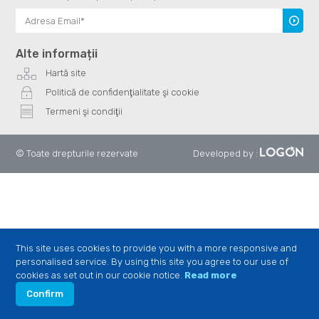
Înscrie
te
Alte informații
Hartă site
Politică de confidenţialitate şi cookie
Termeni şi condiţii
© Toate drepturile rezervate
Developed by
:
This site uses cookies to provide you with a more responsive and
personalised service. By using this site you agree to our use of
cookies as set out in our cookie notice.
Read more
Confirm