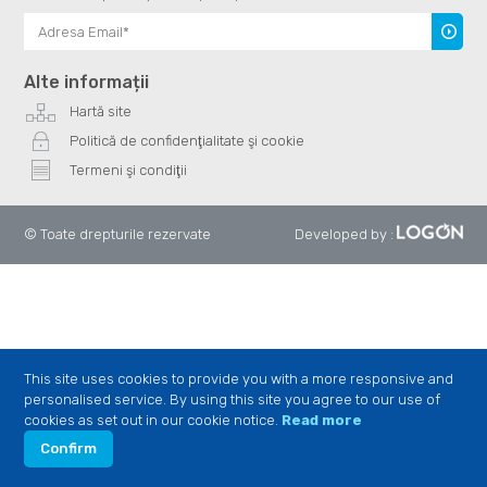
Înscrie
te
Alte informații
Hartă site
Politică de confidenţialitate şi cookie
Termeni şi condiţii
© Toate drepturile rezervate
Developed by
:
This site uses cookies to provide you with a more responsive and
personalised service. By using this site you agree to our use of
cookies as set out in our cookie notice.
Read more
Confirm