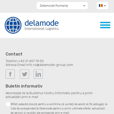
Delamode Romania
Delamode Group
Delamode Lithuania
Delamode Bulgaria
Delamode Estonia
Delamode Latvia
Delamode Macedonia
Delamode Moldova
Delamode Montenegro
Delamode Serbia
Contact
Delamode UK
Telefon:
+40 21 407 74 00
Adresa Email:
info.ro@delamode-group.com
Buletin informativ
Abonează-te la Buletinul nostru Informativ pentru a primi
actualizări prin e-mail
Bifați această căsuță pentru a confirma că sunteți de acord să fiți adăugați la
lista de corespondență Delamode pentru a primi ultimele oferte, actualizări
de servicii și noutăți ale companiei prin e-mail