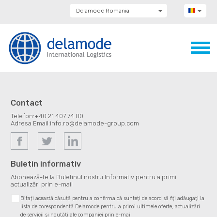
Delamode Romania
Delamode Group
Delamode Lithuania
Delamode Bulgaria
Delamode Estonia
Delamode Latvia
Delamode Macedonia
Delamode Moldova
Delamode Montenegro
Delamode Serbia
Contact
Delamode UK
Telefon:
+40 21 407 74 00
Adresa Email:
info.ro@delamode-group.com
Buletin informativ
Abonează-te la Buletinul nostru Informativ pentru a primi
actualizări prin e-mail
Bifați această căsuță pentru a confirma că sunteți de acord să fiți adăugați la
lista de corespondență Delamode pentru a primi ultimele oferte, actualizări
de servicii și noutăți ale companiei prin e-mail