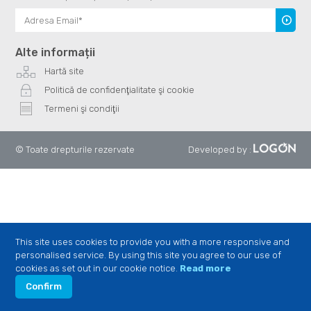
Înscrie
te
Alte informații
Hartă site
Politică de confidenţialitate şi cookie
Termeni şi condiţii
© Toate drepturile rezervate
Developed by
:
This site uses cookies to provide you with a more responsive and
personalised service. By using this site you agree to our use of
cookies as set out in our cookie notice.
Read more
Confirm