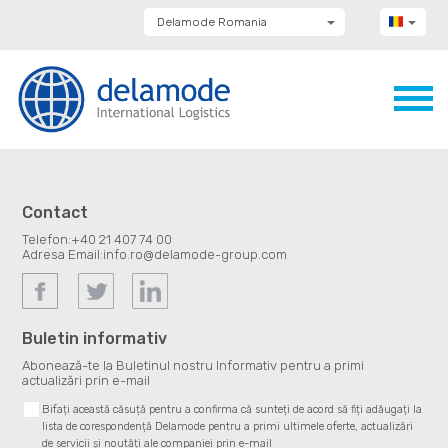
Delamode Romania
Delamode Group
Delamode Lithuania
Delamode Bulgaria
Delamode Estonia
Delamode Latvia
Delamode Macedonia
Delamode Moldova
Delamode Montenegro
Delamode Serbia
Contact
Delamode UK
Telefon:
+40 21 407 74 00
Adresa Email:
info.ro@delamode-group.com
Buletin informativ
Abonează-te la Buletinul nostru Informativ pentru a primi
actualizări prin e-mail
Bifați această căsuță pentru a confirma că sunteți de acord să fiți adăugați la
lista de corespondență Delamode pentru a primi ultimele oferte, actualizări
de servicii și noutăți ale companiei prin e-mail