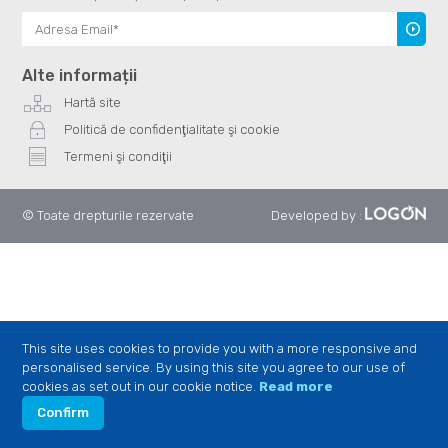
Înscrie
te
Alte informații
Hartă site
Politică de confidenţialitate şi cookie
Termeni şi condiţii
© Toate drepturile rezervate
Developed by
:
This site uses cookies to provide you with a more responsive and
personalised service. By using this site you agree to our use of
cookies as set out in our cookie notice.
Read more
Confirm