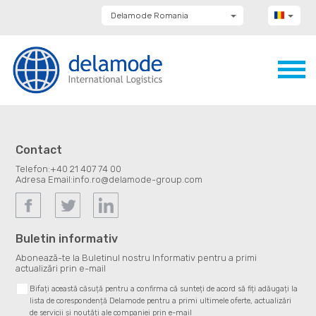
Delamode Romania
Delamode Group
Delamode Lithuania
Delamode Bulgaria
Delamode Estonia
Delamode Latvia
Delamode Macedonia
Delamode Moldova
Delamode Montenegro
Delamode Serbia
Contact
Delamode UK
Telefon:
+40 21 407 74 00
Adresa Email:
info.ro@delamode-group.com
Buletin informativ
Abonează-te la Buletinul nostru Informativ pentru a primi
actualizări prin e-mail
Bifați această căsuță pentru a confirma că sunteți de acord să fiți adăugați la
lista de corespondență Delamode pentru a primi ultimele oferte, actualizări
de servicii și noutăți ale companiei prin e-mail