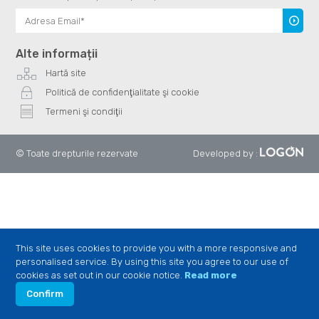
Înscrie
te
Alte informații
Hartă site
Politică de confidenţialitate şi cookie
Termeni şi condiţii
© Toate drepturile rezervate
Developed by
:
This site uses cookies to provide you with a more responsive and
personalised service. By using this site you agree to our use of
cookies as set out in our cookie notice.
Read more
Confirm