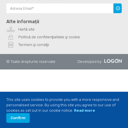
Înscrie
te
Alte informații
Hartă site
Politică de confidenţialitate şi cookie
Termeni şi condiţii
© Toate drepturile rezervate
Developed by
:
This site uses cookies to provide you with a more responsive and
personalised service. By using this site you agree to our use of
cookies as set out in our cookie notice.
Read more
Confirm