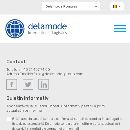
Delamode Romania
Delamode Group
Delamode Lithuania
Delamode Bulgaria
Delamode Estonia
Delamode Latvia
Delamode Macedonia
Delamode Moldova
Delamode Montenegro
Delamode Serbia
Contact
Delamode UK
Telefon:
+40 21 407 74 00
Adresa Email:
info.ro@delamode-group.com
Buletin informativ
Abonează-te la Buletinul nostru Informativ pentru a primi
actualizări prin e-mail
Bifați această căsuță pentru a confirma că sunteți de acord să fiți adăugați la
lista de corespondență Delamode pentru a primi ultimele oferte, actualizări
de servicii și noutăți ale companiei prin e-mail