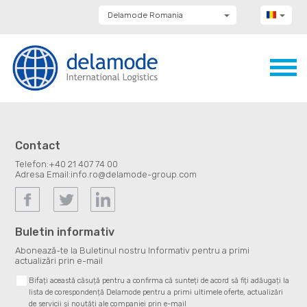
Delamode Romania
Delamode Group
Delamode Lithuania
Delamode Bulgaria
Delamode Estonia
Delamode Latvia
Delamode Macedonia
Delamode Moldova
Delamode Montenegro
Delamode Serbia
Contact
Delamode UK
Telefon:
+40 21 407 74 00
Adresa Email:
info.ro@delamode-group.com
Buletin informativ
Abonează-te la Buletinul nostru Informativ pentru a primi
actualizări prin e-mail
Bifați această căsuță pentru a confirma că sunteți de acord să fiți adăugați la
lista de corespondență Delamode pentru a primi ultimele oferte, actualizări
de servicii și noutăți ale companiei prin e-mail