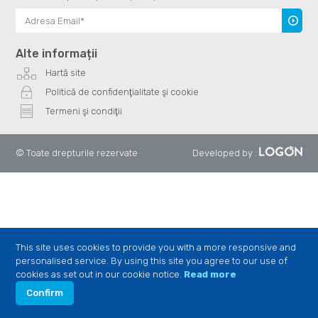
Înscrie
te
Alte informații
Hartă site
Politică de confidenţialitate şi cookie
Termeni şi condiţii
© Toate drepturile rezervate
Developed by
:
This site uses cookies to provide you with a more responsive and
personalised service. By using this site you agree to our use of
cookies as set out in our cookie notice.
Read more
Confirm