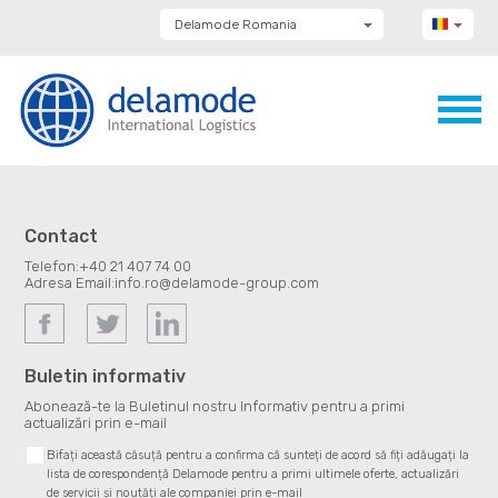
Delamode Romania
Delamode Group
Delamode Lithuania
Delamode Bulgaria
Delamode Estonia
Delamode Latvia
Delamode Macedonia
Delamode Moldova
Delamode Montenegro
Delamode Serbia
Contact
Delamode UK
Telefon:
+40 21 407 74 00
Adresa Email:
info.ro@delamode-group.com
Buletin informativ
Abonează-te la Buletinul nostru Informativ pentru a primi
actualizări prin e-mail
Bifați această căsuță pentru a confirma că sunteți de acord să fiți adăugați la
lista de corespondență Delamode pentru a primi ultimele oferte, actualizări
de servicii și noutăți ale companiei prin e-mail