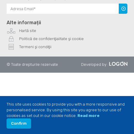
Înscrie
te
Alte informații
Hartă site
Politică de confidenţialitate şi cookie
Termeni şi condiţii
© Toate drepturile rezervate
Developed by
:
This site uses cookies to provide you with a more responsive and
personalised service. By using this site you agree to our use of
cookies as set out in our cookie notice.
Read more
Confirm