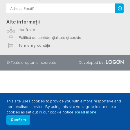
Înscrie
te
Alte informații
Hartă site
Politică de confidenţialitate şi cookie
Termeni şi condiţii
© Toate drepturile rezervate
Developed by
:
This site uses cookies to provide you with a more responsive and
personalised service. By using this site you agree to our use of
cookies as set out in our cookie notice.
Read more
Confirm