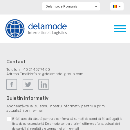
Delamode Romania
Delamode Group
Delamode Lithuania
Delamode Bulgaria
Delamode Estonia
Delamode Latvia
Delamode Macedonia
Delamode Moldova
Delamode Montenegro
Delamode Serbia
Contact
Delamode UK
Telefon:
+40 21 407 74 00
Adresa Email:
info.ro@delamode-group.com
Buletin informativ
Abonează-te la Buletinul nostru Informativ pentru a primi
actualizări prin e-mail
Bifați această căsuță pentru a confirma că sunteți de acord să fiți adăugați la
lista de corespondență Delamode pentru a primi ultimele oferte, actualizări
de servicii și noutăți ale companiei prin e-mail