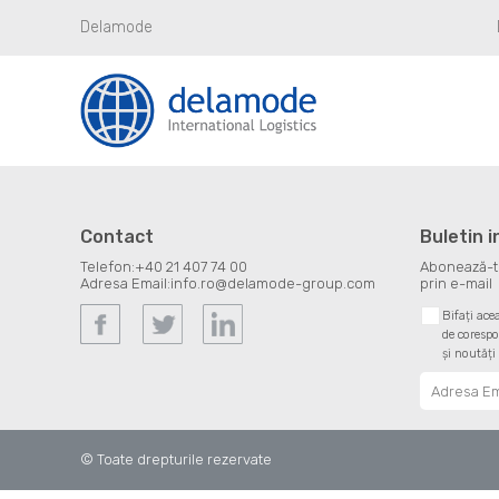
Delamode
Contact
Buletin 
Telefon:
+40 21 407 74 00
Abonează-te 
Adresa Email:
info.ro@delamode-group.com
prin e-mail
Bifați ace
de corespo
și noutăți
© Toate drepturile rezervate