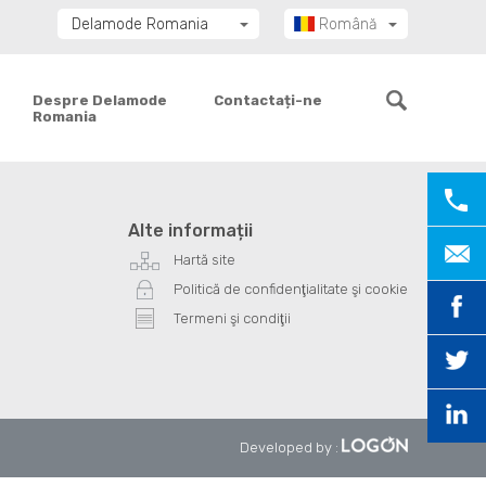
Delamode Romania
Română
Delamode Group
Delamode Lithuania
Despre Delamode
Contactați-ne
Romania
Delamode Bulgaria
Delamode Estonia
Delamode Latvia
Delamode Macedonia
Alte informații
Delamode Moldova
Hartă site
Delamode Montenegro
Politică de confidenţialitate şi cookie
Delamode Serbia
Termeni şi condiţii
Delamode UK
Developed by
: