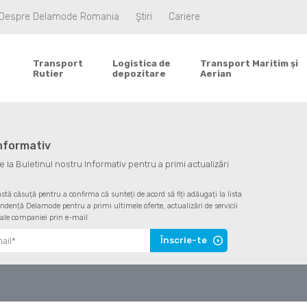
Despre Delamode Romania
Ştiri
Cariere
Transport
Logistica de
Transport Maritim şi
Rutier
depozitare
Aerian
informativ
la Buletinul nostru Informativ pentru a primi actualizări
astă căsuță pentru a confirma că sunteți de acord să fiți adăugați la lista
ndență Delamode pentru a primi ultimele oferte, actualizări de servicii
 ale companiei prin e-mail
Înscrie-te