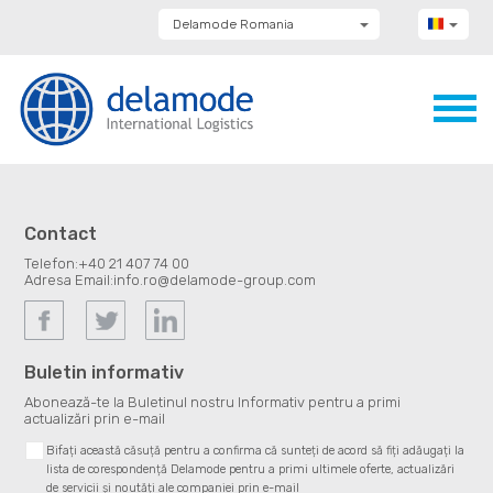
Delamode Romania
Delamode Group
Delamode Lithuania
Delamode Bulgaria
Delamode Estonia
Delamode Latvia
Delamode Macedonia
Delamode Moldova
Delamode Montenegro
Delamode Serbia
Contact
Delamode UK
Telefon:
+40 21 407 74 00
Adresa Email:
info.ro@delamode-group.com
Buletin informativ
Abonează-te la Buletinul nostru Informativ pentru a primi
actualizări prin e-mail
Bifați această căsuță pentru a confirma că sunteți de acord să fiți adăugați la
lista de corespondență Delamode pentru a primi ultimele oferte, actualizări
de servicii și noutăți ale companiei prin e-mail