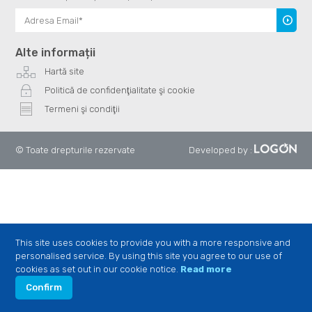
Înscrie
te
Alte informații
Hartă site
Politică de confidenţialitate şi cookie
Termeni şi condiţii
© Toate drepturile rezervate
Developed by
:
This site uses cookies to provide you with a more responsive and
personalised service. By using this site you agree to our use of
cookies as set out in our cookie notice.
Read more
Confirm