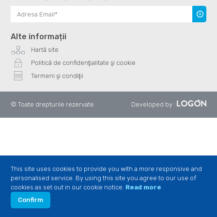
Înscrie
te
Alte informații
Hartă site
Politică de confidenţialitate şi cookie
Termeni şi condiţii
© Toate drepturile rezervate
Developed by
:
This site uses cookies to provide you with a more responsive and
personalised service. By using this site you agree to our use of
cookies as set out in our cookie notice.
Read more
Confirm