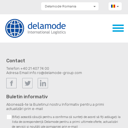
Delamode Romania
Delamode Group
Delamode Lithuania
Delamode Bulgaria
Delamode Estonia
Delamode Latvia
Delamode Macedonia
Delamode Moldova
Delamode Montenegro
Delamode Serbia
Contact
Delamode UK
Telefon:
+40 21 407 74 00
Adresa Email:
info.ro@delamode-group.com
Buletin informativ
Abonează-te la Buletinul nostru Informativ pentru a primi
actualizări prin e-mail
Bifați această căsuță pentru a confirma că sunteți de acord să fiți adăugați la
lista de corespondență Delamode pentru a primi ultimele oferte, actualizări
de servicii și noutăți ale companiei prin e-mail