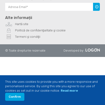
Înscrie
te
Alte informații
Hartă site
Politică de confidenţialitate şi cookie
Termeni şi condiţii
© Toate drepturile rezervate
Developed by
:
This site uses cookies to provide you with a more responsive and
personalised service. By using this site you agree to our use of
cookies as set out in our cookie notice.
Read more
Confirm