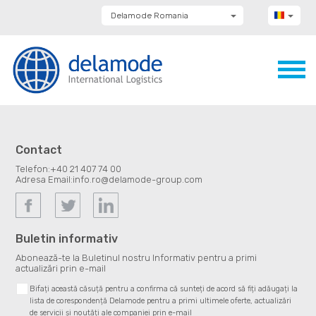
Delamode Romania
Delamode Group
Delamode Lithuania
Delamode Bulgaria
Delamode Estonia
Delamode Latvia
Delamode Macedonia
Delamode Moldova
Delamode Montenegro
Delamode Serbia
Contact
Delamode UK
Telefon:
+40 21 407 74 00
Adresa Email:
info.ro@delamode-group.com
Buletin informativ
Abonează-te la Buletinul nostru Informativ pentru a primi
actualizări prin e-mail
Bifați această căsuță pentru a confirma că sunteți de acord să fiți adăugați la
lista de corespondență Delamode pentru a primi ultimele oferte, actualizări
de servicii și noutăți ale companiei prin e-mail