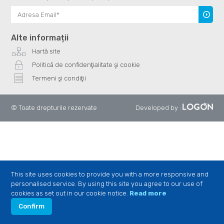
Înscrie
te
Alte informații
Hartă site
Politică de confidenţialitate şi cookie
Termeni şi condiţii
© Toate drepturile rezervate
Developed by
:
This site uses cookies to provide you with a more responsive and
personalised service. By using this site you agree to our use of
cookies as set out in our cookie notice.
Read more
Confirm