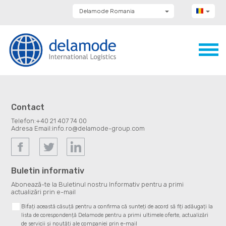
Delamode Romania
Delamode Group
Delamode Lithuania
Delamode Bulgaria
Delamode Estonia
Delamode Latvia
Delamode Macedonia
Delamode Moldova
Delamode Montenegro
Delamode Serbia
Contact
Delamode UK
Telefon:
+40 21 407 74 00
Adresa Email:
info.ro@delamode-group.com
Buletin informativ
Abonează-te la Buletinul nostru Informativ pentru a primi
actualizări prin e-mail
Bifați această căsuță pentru a confirma că sunteți de acord să fiți adăugați la
lista de corespondență Delamode pentru a primi ultimele oferte, actualizări
de servicii și noutăți ale companiei prin e-mail