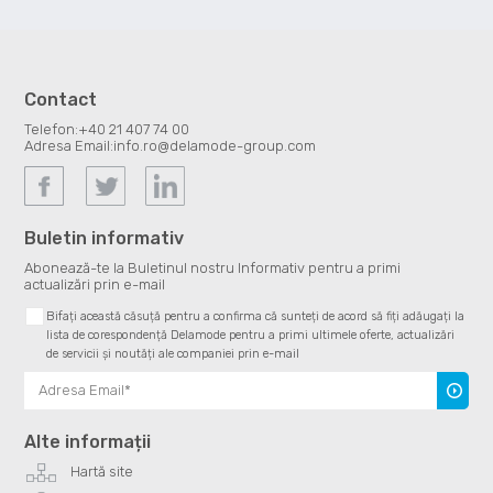
Contact
Telefon:
+40 21 407 74 00
Adresa Email:
info.ro@delamode-group.com
Buletin informativ
Abonează-te la Buletinul nostru Informativ pentru a primi
actualizări prin e-mail
Bifați această căsuță pentru a confirma că sunteți de acord să fiți adăugați la
lista de corespondență Delamode pentru a primi ultimele oferte, actualizări
de servicii și noutăți ale companiei prin e-mail
Înscrie
te
Alte informații
Hartă site