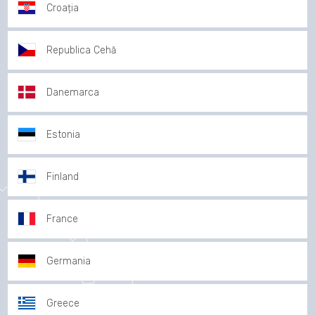
Croația
Republica Cehă
Danemarca
Estonia
Finland
France
Germania
Greece