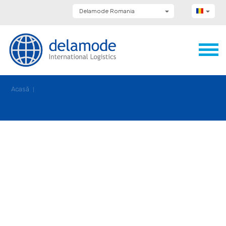
Delamode Romania
Delamode Group
Delamode Lithuania
Delamode Bulgaria
Delamode Estonia
Delamode Latvia
Delamode Macedonia
Delamode Moldova
Acasă
Delamode Montenegro
Delamode Serbia
Delamode UK