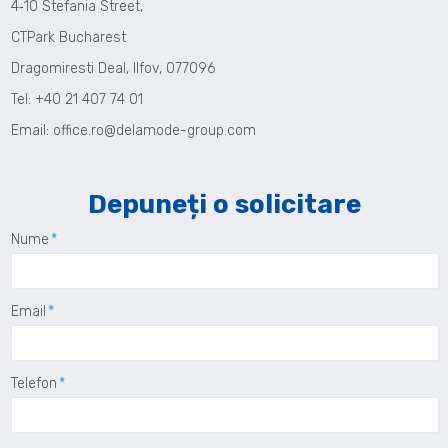
4‑10 Stefania Street,
CTPark Bucharest
Dragomiresti Deal, Ilfov, 077096
Tel: +40 21 407 74 01
Email:
office.ro@delamode-group.com
Depuneți o solicitare
Nume
Email
Telefon