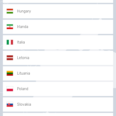
Hungary
Irlanda
Italia
Letonia
Lituania
Poland
Slovakia