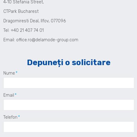
4‑10 Stefania Street,
CTPark Bucharest
Dragomiresti Deal, Ilfov, 077096
Tel: +40 21 407 74 01
Email:
office.ro@delamode-group.com
Depuneți o solicitare
Nume
Email
Telefon