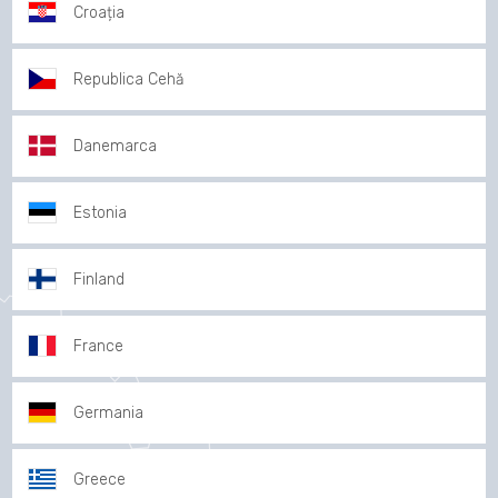
Croația
Republica Cehă
Danemarca
Estonia
Finland
France
Germania
Greece