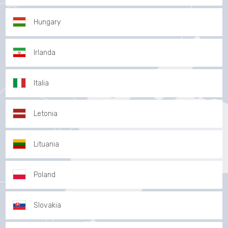
Hungary
Irlanda
Italia
Letonia
Lituania
Poland
Slovakia