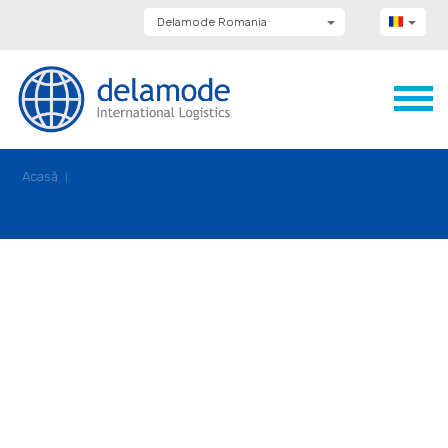
Delamode Romania
Delamode Group
Delamode Lithuania
Delamode Bulgaria
Delamode Estonia
Delamode Latvia
Delamode Macedonia
Delamode Moldova
Acasă
Delamode Montenegro
Delamode Serbia
Delamode UK