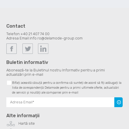
Contact
Telefon:
+40 21 407 74 00
Adresa Email:
info.ro@delamode-group.com
Buletin informativ
Abonează-te la Buletinul nostru Informativ pentru a primi
actualizări prin e-mail
Bifați această căsuță pentru a confirma că sunteți de acord să fiți adăugați la
lista de corespondență Delamode pentru a primi ultimele oferte, actualizări
de servicii și noutăți ale companiei prin e-mail
Înscrie
te
Alte informații
Hartă site