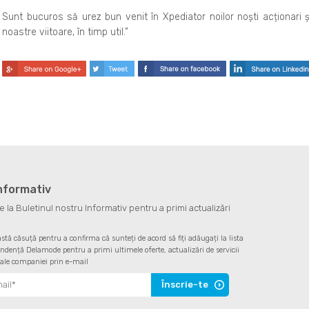
Sunt bucuros să urez bun venit în Xpediator noilor noști acționari
noastre viitoare, în timp util.”
informativ
la Buletinul nostru Informativ pentru a primi actualizări
astă căsuță pentru a confirma că sunteți de acord să fiți adăugați la lista
ndență Delamode pentru a primi ultimele oferte, actualizări de servicii
 ale companiei prin e-mail
Înscrie-te