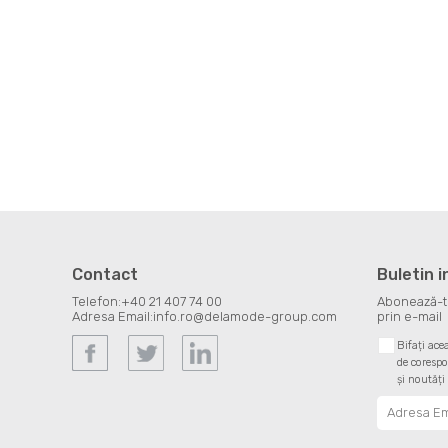
Contact
Buletin 
Telefon:
+40 21 407 74 00
Abonează-te 
Adresa Email:
info.ro@delamode-group.com
prin e-mail
Bifați ace
de corespo
și noutăți