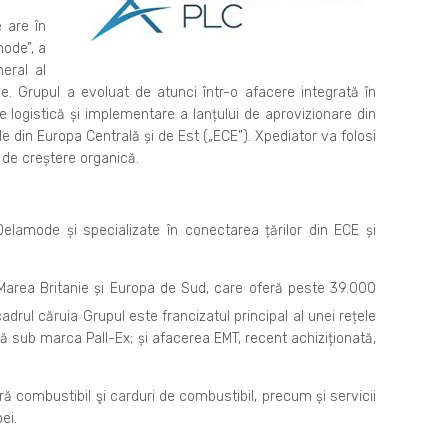
 are în
ode”, a
eral al
ie.
Grupul a evoluat de atunci într-o afacere integrată în
logistică și implementare a lanțului de aprovizionare din
le din Europa Centrală și de Est („ECE”). Xpediator va folosi
 de creștere organică.
lamode și specializate în conectarea țărilor din ECE și
 Marea Britanie și Europa de Sud, care oferă peste 39.000
cadrul căruia Grupul este francizatul principal al unei rețele
ză sub marca Pall-Ex; și afacerea EMT, recent achiziționată,
ră combustibil şi carduri de combustibil, precum și servicii
ei.