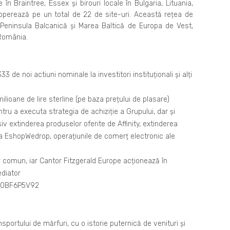
n Braintree, Essex și birouri locale în Bulgaria, Lituania,
operează pe un total de 22 de site-uri. Această rețea de
, Peninsula Balcanică și Marea Baltică de Europa de Vest,
 România.
de noi actiuni nominale la investitori instituționali și alți
ilioane de lire sterline (pe baza prețului de plasare)
ntru a executa strategia de achiziție a Grupului, dar și
iv extinderea produselor oferite de Affinity, extinderea
ră a EshopWedrop, operațiunile de comerț electronic ale
r comun, iar Cantor Fitzgerald Europe acționează în
ediator
GB00BF6P5V92
nsportului de mărfuri, cu o istorie puternică de venituri și