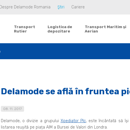
Despre Delamode Romania
Ştiri
Cariere
Transport
Logistica de
Transport Maritim şi
Rutier
depozitare
Aerian
a
Delamode se află în fruntea pi
08. 11. 2017
Delamode, o divizie a grupului
Xpediator Plc
, este încântată să își
listarea reușită pe piața AIM a Bursei de Valori din Londra.