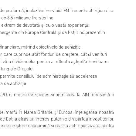
de proformă, incluzând serviciul EMT recent achiziționat, a
 de 3,5 milioane lire sterline
 extrem de devotată și cu o vastă experiență.
ergente din Europa Centrală și de Est, fiind prezent în
inanciare, mărind obiectivele de achiziție
r, care cuprinde atât fonduri de creștere, cât și venituri
ivă a dividendelor pentru a reflecta așteptările viitoare
 lung ale Grupului.
r permite consiliului de administraţie să accelereze
a de achiziție
 „IPO-ul nostru de succes și admiterea la AIM reprezintă o
de marfă în Marea Britanie și Europa, înțelegerea noastră
de Est, a atras un interes puternic din partea investitorilor.
e de creștere economică și realiza achizițiie vizate, pentru