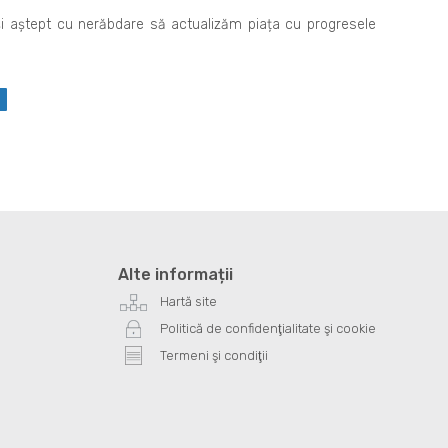
 și aștept cu nerăbdare să actualizăm piața cu progresele
Alte informații
Hartă site
Politică de confidenţialitate şi cookie
Termeni şi condiţii