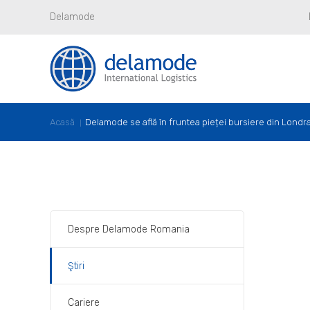
Delamode
Acasă
Delamode se află în fruntea pieței bursiere din Londr
Despre Delamode Romania
Ştiri
Cariere