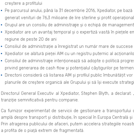
creștere a profitului
Pe parcursul anului, până la 31 decembrie 2016, Xpediator, pe bază 
generat venituri de 76,3 milioane de lire sterline și profit operațional
Grupul are un consiliu de administraţie și o echipă de management
Xpediator are un avantaj temporal și o expertiză vastă în piețele em
regiune de peste 20 de ani
Consiliul de administrație a înregistrat un număr mare de succese f
Xpediator se alătură pieței AIM cu un registru puternic al acționarilo
Consiliul de administraţie intenționează să adopte o politică progres
privind generarea de cash flow și potențialul câștigurilor pe termen
Directorii consideră că listarea AIM și profilul public îmbunătățit vo
planurile de creștere organică ale Grupului și să își execute strategi
Directorul General Executiv al Xpediator, Stephen Blyth, a declarat:
tranziție semnificativă pentru companie.
Ca furnizor experimentat de servicii de gestionare a transportului 
amplă despre transport și distribuție, în special în Europa Centrală și 
Prin atragerea publicului de afaceri, putem accelera strategiile noastr
a profita de o piață extrem de fragmentată.