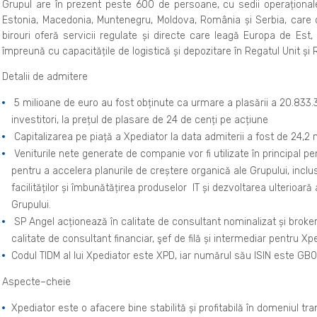
Grupul are în prezent peste 600 de persoane, cu sedii operaționale î
Estonia, Macedonia, Muntenegru, Moldova, România și Serbia, care 
birouri oferă servicii regulate și directe care leagă Europa de Est
împreună cu capacitățile de logistică și depozitare în Regatul Unit și
Detalii de admitere
5 milioane de euro au fost obținute ca urmare a plasării a 20.833.333 
investitori, la prețul de plasare de 24 de cenți pe acțiune
Capitalizarea pe piață a Xpediator la data admiterii a fost de 24,2 m
Veniturile nete generate de companie vor fi utilizate în principal pe
pentru a accelera planurile de creștere organică ale Grupului, inclus
facilităților și îmbunătățirea produselor IT și dezvoltarea ulterioa
Grupului.
SP Angel acționează în calitate de consultant nominalizat și broke
calitate de consultant financiar, şef de filă și intermediar pentru Xp
Codul TIDM al lui Xpediator este XPD, iar numărul său ISIN este 
Aspecte
–
cheie
Xpediator este o afacere bine stabilită și profitabilă în domeniul tra