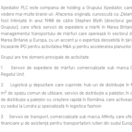
Xpediator PLC este compania de holding a Grupului Xpediator, care
vedere mai multe brand-uri. Afacerea originală, cunoscută ca „Delam
fost înființată în anul 1988 de către Stephen Blyth (directorul gen
Grupului), care oferă servicii de expediere a mărfii în Marea Britan
managementul transportului de mărfuri care operează în sectorul de 
Marea Britanie și Europa, cu un accent și o expertiză deosebită în țări
încasările IPO pentru activitatea M&A și pentru accelerarea planurilor
Grupul are trei domenii principale de activitate:
1. Servicii de expediere de mărfuri, comercializate sub marca De
Regatul Unit.
2. Logistică și depozitare care cuprinde: hub-uri de distribuție în
2
m
de spațiu comun de utilizare; servicii de distribuție a paleților, în 
de distribuție a paleților cu creștere rapidă în România, care activea
cu sediul la Londra și specializată în logistica fashion.
3. Servicii de transport, comercializate sub marca Affinity, care ofe
financiare și de asistență pentru transportatorii rutieri din sudul Europ